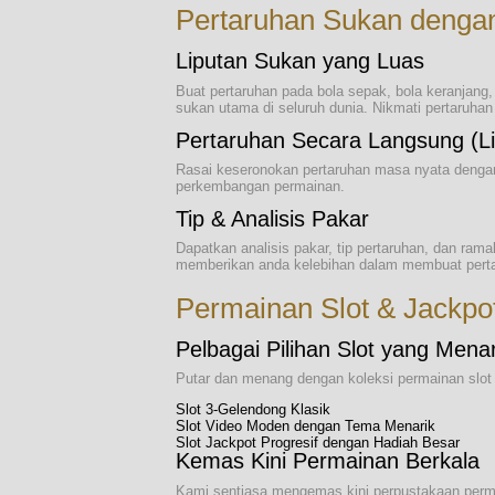
Pertaruhan Sukan deng
Liputan Sukan yang Luas
Buat pertaruhan pada bola sepak, bola keranjang
sukan utama di seluruh dunia. Nikmati pertaruha
Pertaruhan Secara Langsung (Li
Rasai keseronokan pertaruhan masa nyata dengan 
perkembangan permainan.
Tip & Analisis Pakar
Dapatkan analisis pakar, tip pertaruhan, dan ra
memberikan anda kelebihan dalam membuat pert
Permainan Slot & Jackpo
Pelbagai Pilihan Slot yang Menar
Putar dan menang dengan koleksi permainan slot y
Slot 3-Gelendong Klasik
Slot Video Moden dengan Tema Menarik
Slot Jackpot Progresif dengan Hadiah Besar
Kemas Kini Permainan Berkala
Kami sentiasa mengemas kini perpustakaan perma