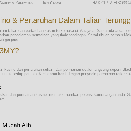
HAK CIPTA HISO33 ©
Syarat & Ketentuan
Help Centre
no & Pertaruhan Dalam Talian Terunggu
dalam talian dan pertaruhan sukan terkemuka di Malaysia. Sama ada anda pem
arkan pengalaman permainan yang tiada tandingan. Sertai ribuan pemain M
uh ganjaran.
33MY?
 kasino dan pertaruhan sukan. Dari permainan dealer langsung seperti Blackj
 untuk setiap pemain. Kerjasama kami dengan penyedia permainan terkemuka 
k
ukan dan permainan kasino, memaksimumkan potensi kemenangan anda. Selai
uk:
 Mudah Alih