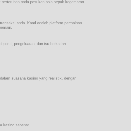
 pertaruhan pada pasukan bola sepak kegemaran
ransaksi anda. Kami adalah platform permainan
pemain.
posit, pengeluaran, dan isu berkaitan
dalam suasana kasino yang realistik, dengan
a kasino sebenar.