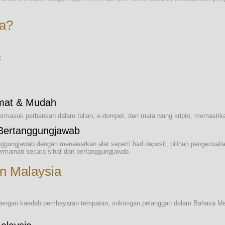
a?
:
mat & Mudah
masuk perbankan dalam talian, e-dompet, dan mata wang kripto, memastika
Bertanggungjawab
ngjawab dengan menawarkan alat seperti had deposit, pilihan pengecualia
mainan secara sihat dan bertanggungjawab.
n Malaysia
engan kaedah pembayaran tempatan, sokongan pelanggan dalam Bahasa Mela