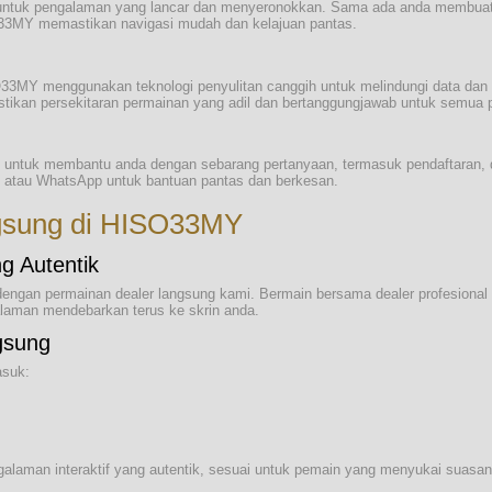
 untuk pengalaman yang lancar dan menyeronokkan. Sama ada anda membuat
33MY memastikan navigasi mudah dan kelajuan pantas.
MY menggunakan teknologi penyulitan canggih untuk melindungi data dan t
stikan persekitaran permainan yang adil dan bertanggungjawab untuk semua 
 untuk membantu anda dengan sebarang pertanyaan, termasuk pendaftaran, de
l, atau WhatsApp untuk bantuan pantas dan berkesan.
gsung di HISO33MY
g Autentik
engan permainan dealer langsung kami. Bermain bersama dealer profesional 
alaman mendebarkan terus ke skrin anda.
gsung
asuk:
laman interaktif yang autentik, sesuai untuk pemain yang menyukai suasan