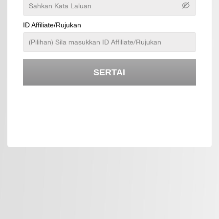
ID Affiliate/Rujukan
SERTAI