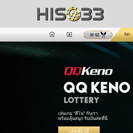
กีฬา
เล่นเกม “คีโน” กับเรา
พร้อมลุ้นสนุก รับเงินสดที่นี่
เล่นเดี๋ยวนี้