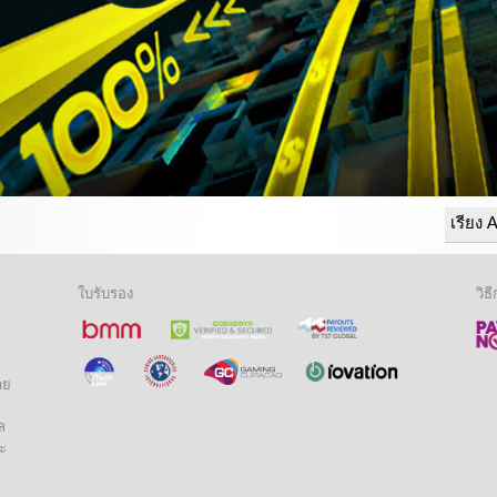
ใบรับรอง
วิธ
าย
ล
ะ