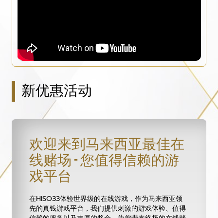
新优惠活动
欢迎来到马来西亚最佳在
线赌场 - 您值得信赖的游
戏平台
在HISO33体验世界级的在线游戏，作为马来西亚领
先的真钱游戏平台，我们提供刺激的游戏体验、值得