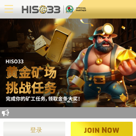
扑克
老虎机
真人娱乐
体育博彩
捕鱼
快速游戏
电子竞技
登录
立即加入