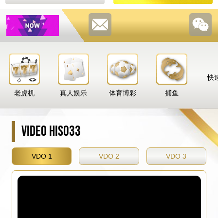
快
老虎机
真人娱乐
体育博彩
捕鱼
VIDEO HISO33
VDO 1
VDO 2
VDO 3