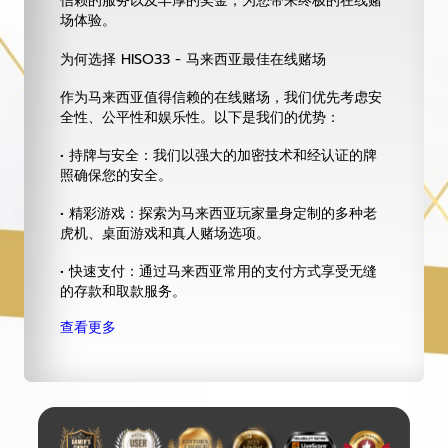
信赖的服务以及丰厚的奖金，为您带来终极的在线赌
场体验。
为何选择 HISO33 - 马来西亚最佳在线赌场
作为马来西亚值得信赖的在线赌场，我们优先考虑安
全性、公平性和娱乐性。以下是我们的优势：
• 持牌与安全：我们以强大的加密技术和经认证的牌
照确保您的安全。
• 精彩游戏：探索为马来西亚玩家量身定制的多种老
虎机、桌面游戏和真人赌场选项。
• 快速支付：通过马来西亚常用的支付方式享受无缝
的存款和取款服务。
查看更多