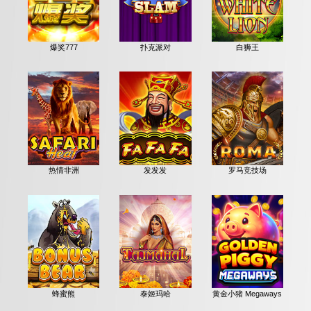
爆奖777
扑克派对
白狮王
热情非洲
发发发
罗马竞技场
蜂蜜熊
泰姬玛哈
黄金小猪 Megaways