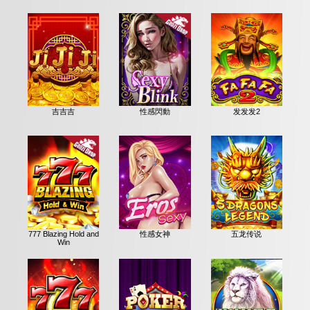
吉吉吉
性感閃動
发发发2
777 Blazing Hold and
性感女神
五龙传说
Win