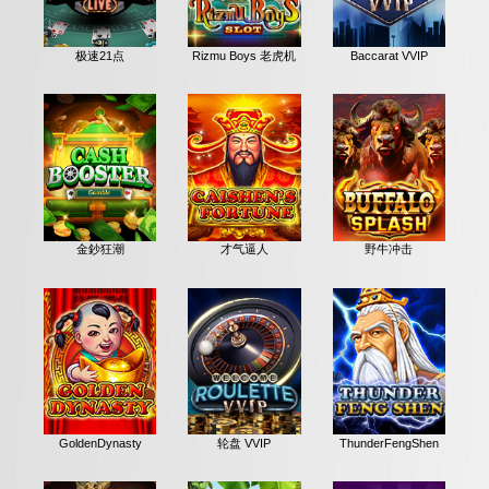
极速21点
Rizmu Boys 老虎机
Baccarat VVIP
金鈔狂潮
才气逼人
野牛冲击
GoldenDynasty
轮盘 VVIP
ThunderFengShen