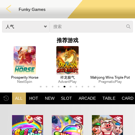
Funky Games
推荐游戏
e
祥龙极气
Mahjong Wins Triple Pot
Bounty Hunt
AdvantPlay
PragmaticPlay
NextSpin
博彩
捕鱼
快速游戏
电子竞技
3D游戏
彩票
扑克
ALL
HOT
NEW
SLOT
ARCADE
TABLE
CARD