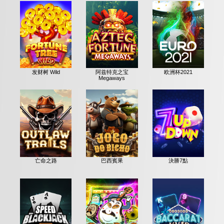
发财树 Wild
阿兹特克之宝
欧洲杯2021
Megaways
亡命之路
巴西賓果
決勝7點