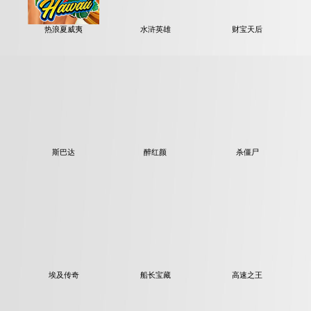
热浪夏威夷
水浒英雄
财宝天后
斯巴达
醉红颜
杀僵尸
埃及传奇
船长宝藏
高速之王