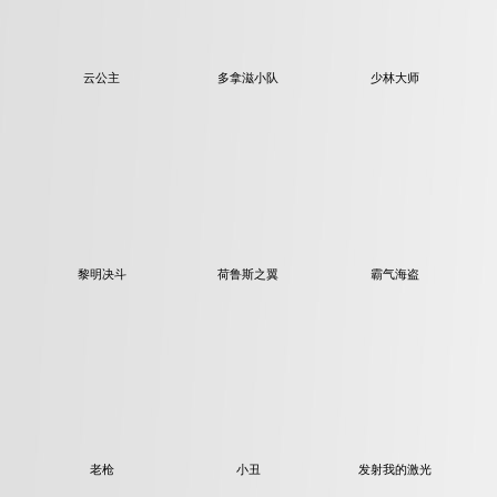
云公主
多拿滋小队
少林大师
黎明决斗
荷鲁斯之翼
霸气海盗
老枪
小丑
发射我的激光