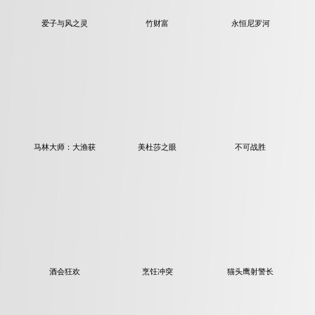
爱子与风之灵
竹财富
永恒尼罗河
马林大师：大渔获
美杜莎之眼
不可战胜
酒会狂欢
烹饪冲突
猫头鹰射警长