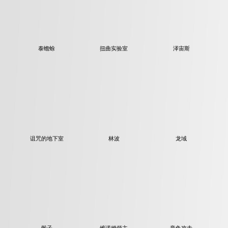
泰蟾蜍
扭曲实验室
泽宙斯
龙域
诅咒的地下室
林波