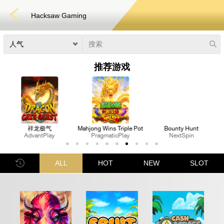
Hacksaw Gaming
推荐游戏
Mahjong Wins Triple Pot
Bounty Hunt
Sugar Rush 1000
PragmaticPlay
NextSpin
PragmaticPlay
3D游戏
彩票
扑克
老虎机
真人娱乐
体育博彩
捕鱼
ALL
HOT
NEW
SLOT