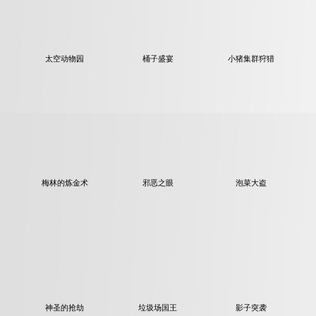
太空动物园
桶子盛宴
小猪集群狩猎
梅林的炼金术
邪恶之眼
泡菜大盗
神圣的抢劫
垃圾场国王
影子突袭