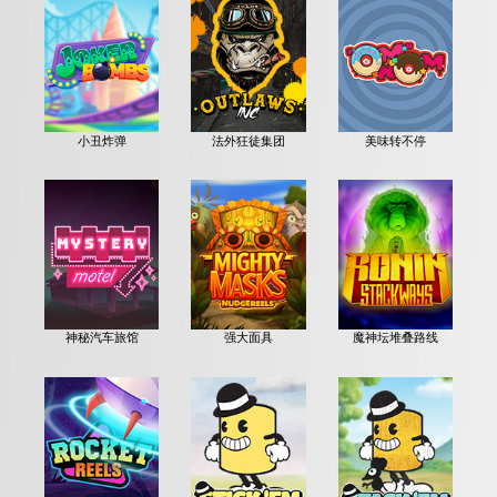
小丑炸弹
法外狂徒集团
美味转不停
神秘汽车旅馆
强大面具
魔神坛堆叠路线