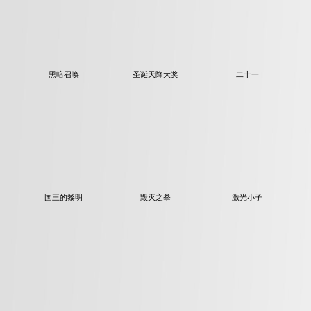
黑暗召唤
圣诞天降大奖
二十一
国王的黎明
毁灭之拳
激光小子