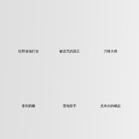
狂野道场打击
被诅咒的国王
刀锋大师
拿到奶酪
雪地投手
尤米尔的崛起