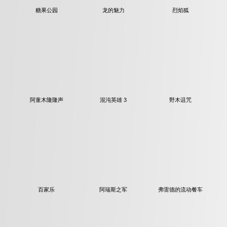
糖果公园
龙的魅力
烈焰狐
阿童木隆隆声
混沌英雄 3
野木诅咒
百家乐
阿瑞斯之军
弗雷德的流动餐车