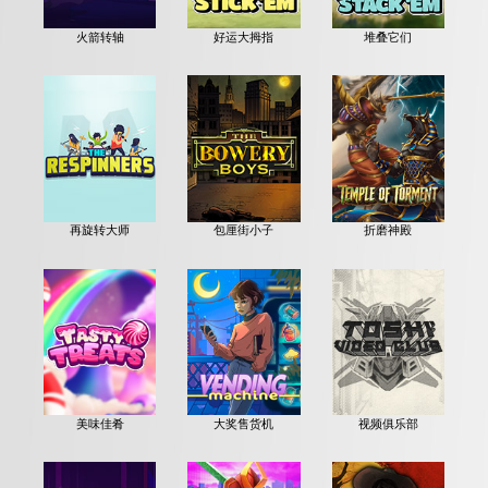
火箭转轴
好运大拇指
堆叠它们
再旋转大师
包厘街小子
折磨神殿
美味佳肴
大奖售货机
视频俱乐部