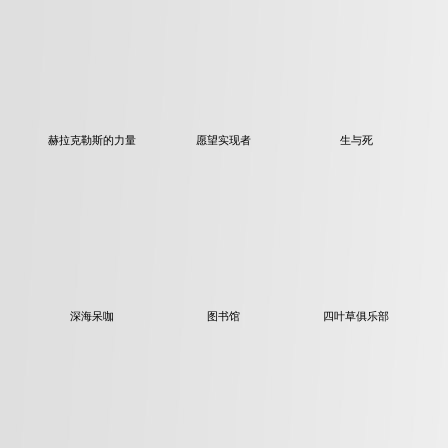
赫拉克勒斯的力量
愿望实现者
生与死
深海呆咖
图书馆
四叶草俱乐部