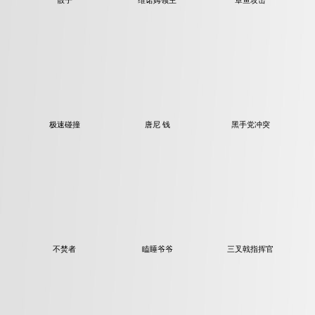
维诺姆领主
骰子
章鱼攻击
极速碰撞
唐尼 钱
黑手党冲突
不焚者
瞌睡爷爷
三叉戟指挥官