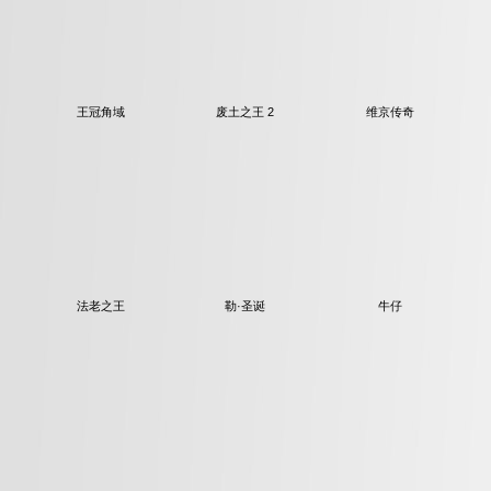
王冠角域
废土之王 2
维京传奇
法老之王
勒·圣诞
牛仔