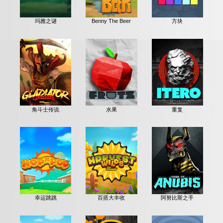
玛雅之谜
Benny The Beer
方块
角斗士传说
水果
重复
幸运跳跳
百搭大丰收
阿努比斯之手