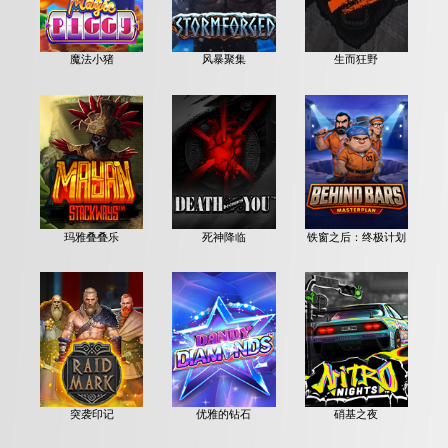
魔法小猪
风暴聚集
生而狂野
玛雅叠叠乐
死神降临
铁窗之后：终极计划
突袭印记
优雅的钻石
硝基之夜