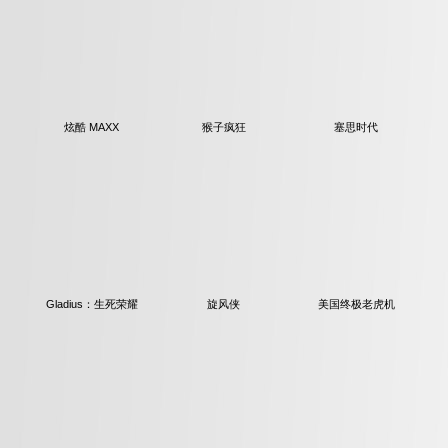
炫酷 MAXX
猴子疯狂
塞思时代
Gladius：生死荣耀
旋风侠
美国终极老虎机