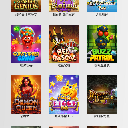
齿轮天才实验室
福尔图娜的崛起
足球球迷
糖果粉碎
红色恶棍
嗡嗡巡逻队
恶魔女王
魔法小猪 OG
邦妮的海盗