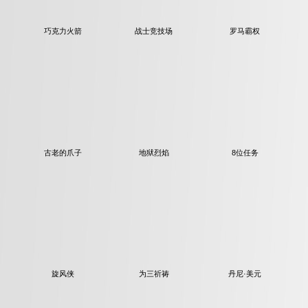
巧克力火箭
战士竞技场
罗马霸权
古老的爪子
地狱烈焰
8位任务
旋风侠
为三祈祷
丹尼·美元