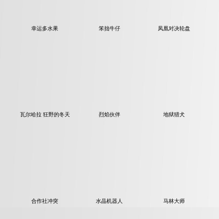
幸运多水果
笨拙牛仔
凤凰对决轮盘
瓦尔哈拉 狂野的冬天
烈焰伙伴
地狱猎犬
合作社冲突
水晶机器人
马林大师