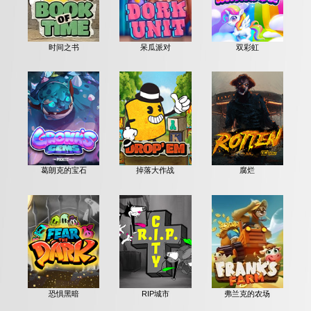
时间之书
呆瓜派对
双彩虹
葛朗克的宝石
掉落大作战
腐烂
恐惧黑暗
RIP城市
弗兰克的农场