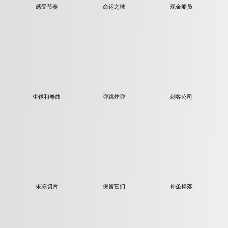
感受节奏
命运之球
现金船员
生锈和卷曲
弹跳炸弹
刺客公司
果冻切片
保留它们
神圣掉落