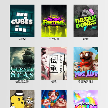
方块2
不死财富
断骨
被诅咒之海
伝承
哈巴狗的日常