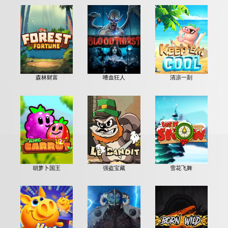
森林财富
嗜血狂人
清凉一刻
胡萝卜国王
强盗宝藏
雪花飞舞