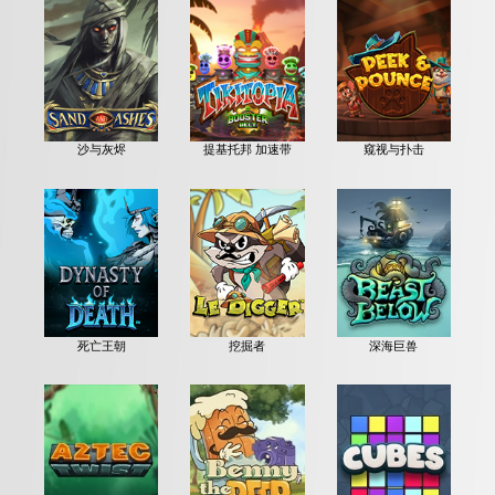
沙与灰烬
提基托邦 加速带
窥视与扑击
死亡王朝
挖掘者
深海巨兽