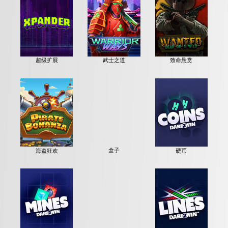
超级扩展
武士之道
致命悬赏
海盗狂欢
盒子
硬币