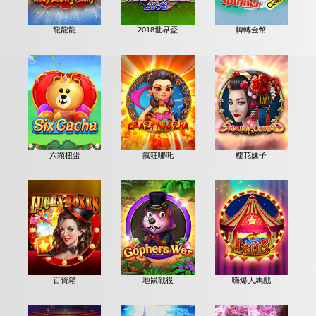
龍龍龍
2018世界盃
轉轉金幣
六顆扭蛋
瘋狂哪吒
櫻花妹子
百寶箱
地鼠戰役
嗨爆大馬戲