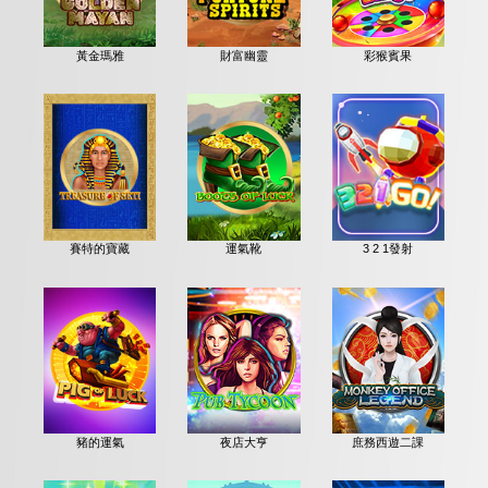
黃金瑪雅
財富幽靈
彩猴賓果
賽特的寶藏
運氣靴
3 2 1發射
豬的運氣
夜店大亨
庶務西遊二課