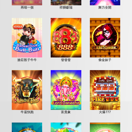
再喵一個
祥獅獻瑞
舞力全開
搶莊骰子牛牛
發發發
偷金妹子
牛逼快跑
富貴象
火爆777