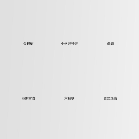
金錢樹
小伙與神燈
拳霸
花開富貴
六顆糖
泰式骰寶