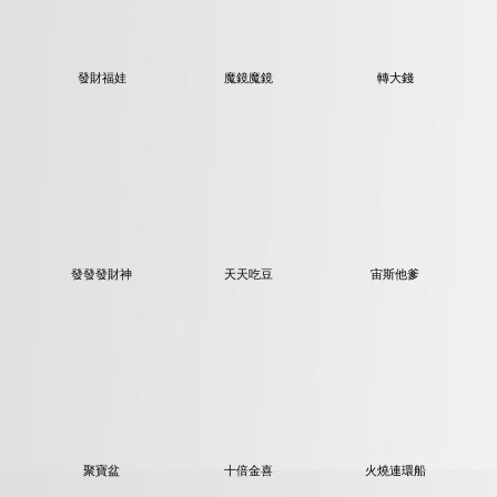
發財福娃
魔鏡魔鏡
轉大錢
發發發財神
天天吃豆
宙斯他爹
聚寶盆
十倍金喜
火燒連環船