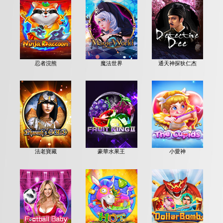
忍者浣熊
魔法世界
通天神探狄仁杰
法老寶藏
豪華水果王
小愛神