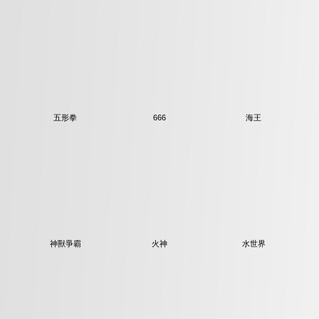
五形拳
666
海王
神獸爭霸
火神
水世界